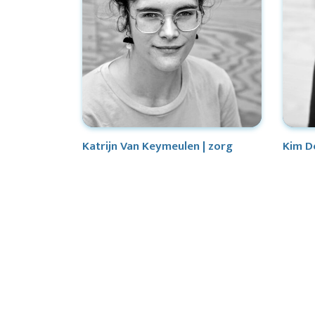
Katrijn Van Keymeulen | zorg
Kim D