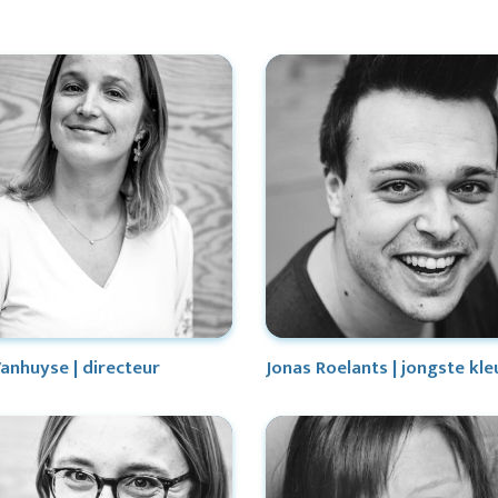
anhuyse | directeur
Jonas Roelants | jongste kle