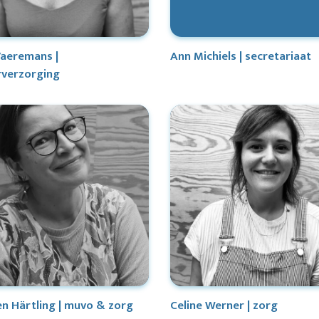
Vaeremans |
Ann Michiels | secretariaat
rverzorging
n Härtling | muvo & zorg
Celine Werner | zorg