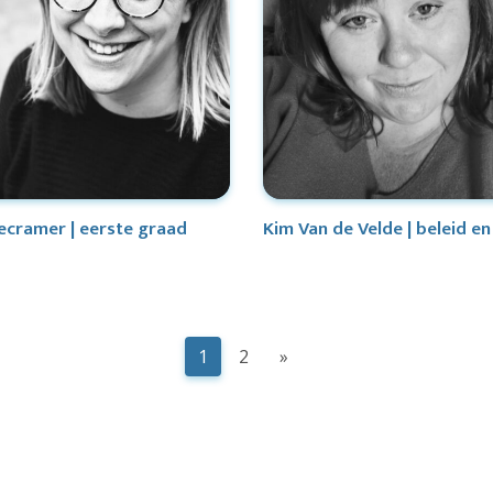
ecramer | eerste graad
Kim Van de Velde | beleid en
1
2
»