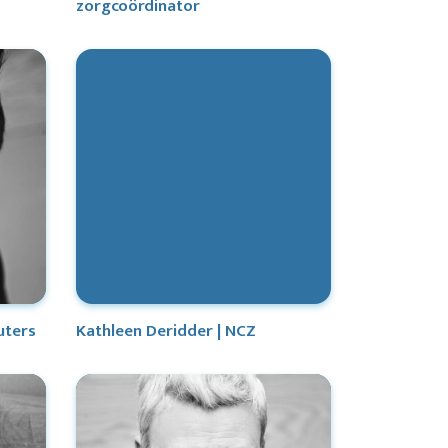
zorgcoördinator
uters
Kathleen Deridder | NCZ